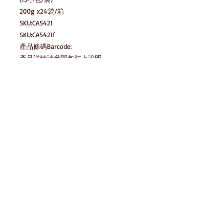
200g x24袋/箱

SKU:CA5421

SKU:CA5421f

產品條碼Barcode: 

產品詳情請參閱包裝上說明。

圖片只供參考，一切以實物為準。
產品說明
HomeSnack一直努力確保我們的零食平
貯藏方法 Storage Method
台上的圖像和信息的準確性，但製造商
對包裝或配料的一些變更，我們網站也
請存放於陰涼乾爽處，避免陽光直射及
需要時間來更新和整理。所以在您預覽
存貨庫存
高溫 Please keep in cool dry place,
某款產品時， 可能有時候正遇到信息
avoid direct sunlight and high
在等待更新中。 我們建議閣下在購買
temperature
產品後參閱包裝上所有的產品標簽、警
產品條碼Barcode:
告和說明，而不是僅依賴HomeSnack網
8691216024601
站所提供的信息，購買前請務必知悉。
免責聲明