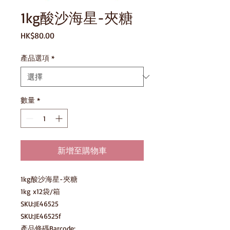
1kg酸沙海星-夾糖
價
HK$80.00
格
產品選項
*
數量
*
新增至購物車
1kg酸沙海星-夾糖

1kg x12袋/箱

SKU:JE46525

SKU:JE46525f

產品條碼Barcode:
