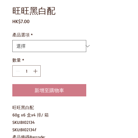
旺旺黑白配
價
HK$7.00
格
產品選項
*
數量
*
新增至購物車
旺旺黑白配

60g x6 盒x4 排/ 箱

SKU:BI02134

SKU:BI02134f

產品條碼Barcode:
