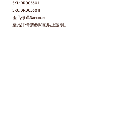
SKU:DR005501

SKU:DR005501f

產品條碼Barcode:

產品詳情請參閱包裝上說明。

圖片只供參考，一切以實物為準。
產品說明
貯藏方法 Storage Method
請存放於陰涼乾爽處，避免陽光直射及
存貨庫存
高溫 Please keep in cool dry place,
avoid direct sunlight and high
temperature
產品條碼Barcode:
6958763905015
免責聲明
HomeSnack一直努力確保我們的零食平
台上的圖像和信息的準確性，但製造商