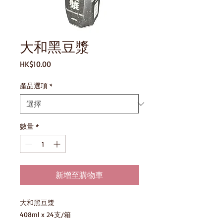
大和黑豆漿
價
HK$10.00
格
產品選項
*
數量
*
新增至購物車
大和黑豆漿

408ml x 24支/箱
