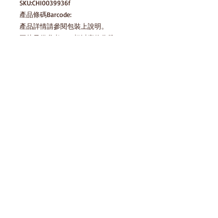
SKU:CHI0039936f

產品條碼Barcode:

產品詳情請參閱包裝上說明。

圖片只供參考，一切以實物為準。
產品說明
貯藏方法 Storage Method
請存放於陰涼乾爽處，避免陽光直射及
存貨庫存
高溫 Please keep in cool dry place,
avoid direct sunlight and high
temperature
產品條碼Barcode:
免責聲明
HomeSnack一直努力確保我們的零食平
台上的圖像和信息的準確性，但製造商
對包裝或配料的一些變更，我們網站也