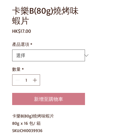
卡樂B(80g)燒烤味
蝦片
價
HK$17.00
格
產品選項
*
數量
*
新增至購物車
卡樂B(80g)燒烤味蝦片

80g x 16 包/ 箱

SKU:CHI0039936
