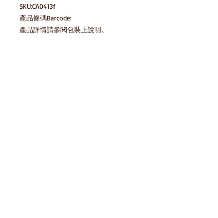
SKU:CA0413f

產品條碼Barcode:

產品詳情請參閱包裝上說明。

圖片只供參考，一切以實物為準。
產品說明
8850632600275
貯藏方法 Storage Method
請存放於陰涼乾爽處，避免陽光直射及
存貨庫存
高溫 Please keep in cool dry place,
avoid direct sunlight and high
temperature
產品條碼Barcode:
8850632600275
免責聲明
HomeSnack一直努力確保我們的零食平
台上的圖像和信息的準確性，但製造商
對包裝或配料的一些變更，我們網站也