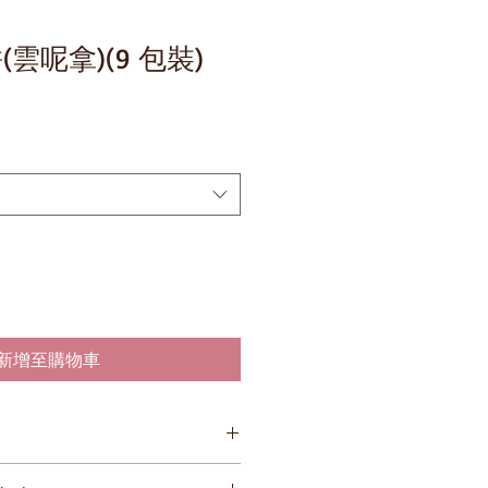
餅(雲呢拿)(9 包裝)
新增至購物車