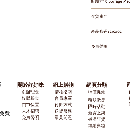
貯藏方法 Storage Met
請存放於陰涼乾爽處，避免
存貨庫存
in cool dry place, avo
temperature
產品條碼Barcode:
4893049150012
免責聲明
HomeSnack一直
的準確性，但製造商
也需要時間來更新和
能有時候正遇到信息
產品後參閱包裝上所
購
關於好好味
網上購物
網頁分類
僅依賴HomeSnac
創辦理念
購物指南
特價促銷
悉。
媒體報道
​會員專區
箱頭優惠
門市位置
付款方式
限時活動
​人才招聘
送貨服務
有免費
新貨上架
免責聲明
常見問題
機構訂貨
結緍喜糖