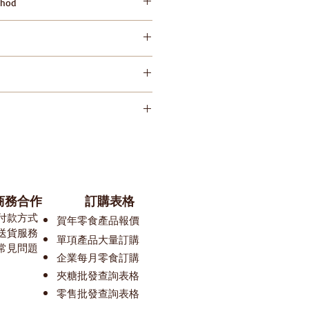
hod
陽光直射及高溫 Please keep
id direct sunlight and high
努力確保我們的零食平台上的圖像和信息
對包裝或配料的一些變更，我們網站
整理。所以在您預覽某款產品時， 可
在等待更新中。 我們建議閣下在購買
有的產品標簽、警告和說明，而不是
​商務合作
訂購表格
k網站所提供的信息，購買前請務必知
付款方式
賀
年零食產品報價
送貨服務
單
項產品大量訂購
常見問題
​​企業每月零食訂購
夾糖批發查詢表格
零售批發查詢表格