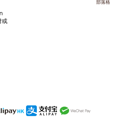
部落格
n
付或