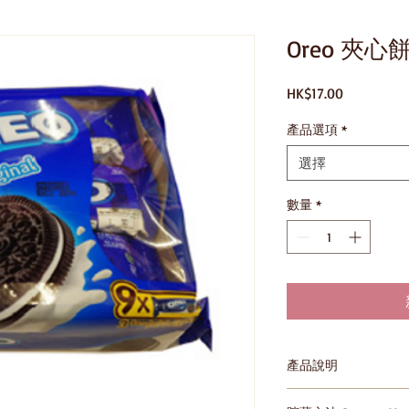
Oreo 夾心
價
HK$17.00
格
產品選項
*
選擇
數量
*
產品說明
4893049150012