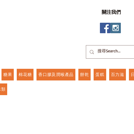
關注我們
糖果
棉花糖
香口膠及潤喉產品
餅乾
蛋糕
百力滋
冰類