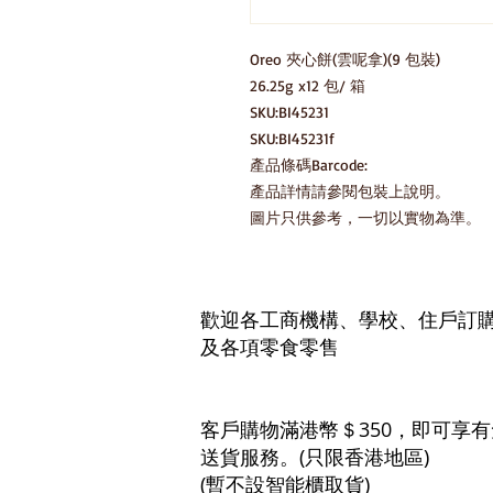
Oreo 夾心餅(雲呢拿)(9 包裝)

26.25g x12 包/ 箱

SKU:BI45231

SKU:BI45231f

產品條碼Barcode:

產品詳情請參閱包裝上說明。

圖片只供參考，一切以實物為準。
歡迎各工商機構、學校、住戶訂
及各項零食零售
客戶購物滿港幣＄350，即可享
送貨服務。(只限香港地區)
(暫不設智能櫃取貨)