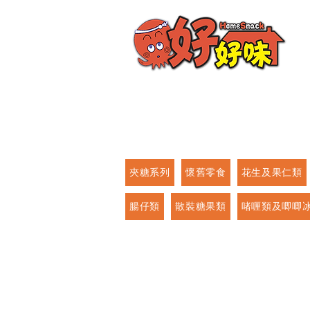
夾糖系列
懷舊零食
花生及果仁類
腸仔類
散裝糖果類
啫喱類及唧唧