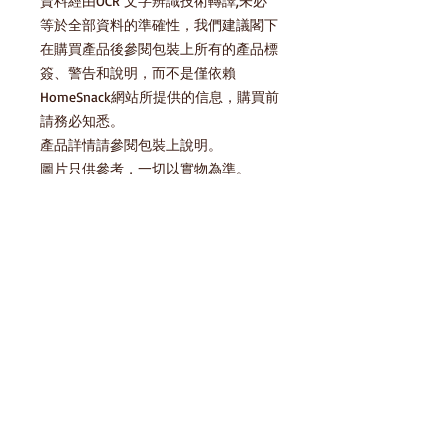
資料經由OCR 文字辨識技術轉譯,未必
等於全部資料的準確性，我們建議閣下
在購買產品後參閱包裝上所有的產品標
簽、警告和說明，而不是僅依賴
HomeSnack網站所提供的信息，購買前
請務必知悉。

產品詳情請參閱包裝上說明。

圖片只供參考，一切以實物為準。
產品說明
HomeSnack一直努力確保我們的零食平
貯藏方法 Storage Method
台上的圖像和信息的準確性，但製造商
對包裝或配料的一些變更，我們網站也
請存放於陰涼乾爽處，避免陽光直射及
需要時間來更新和整理。所以在您預覽
存貨庫存
高溫 Please keep in cool dry place,
某款產品時， 可能有時候正遇到信息
avoid direct sunlight and high
在等待更新中。 我們建議閣下在購買
temperature
產品後參閱包裝上所有的產品標簽、警
產品條碼Barcode:
告和說明，而不是僅依賴HomeSnack網
站所提供的信息，購買前請務必知悉。