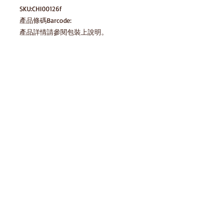
SKU:CHI00126f

產品條碼Barcode:

產品詳情請參閱包裝上說明。

圖片只供參考，一切以實物為準。
產品說明
6914557181119
貯藏方法 Storage Method
請存放於陰涼乾爽處，避免陽光直射及
存貨庫存
高溫 Please keep in cool dry place,
avoid direct sunlight and high
temperature
產品條碼Barcode:
6914557181119
免責聲明
HomeSnack一直努力確保我們的零食平
台上的圖像和信息的準確性，但製造商