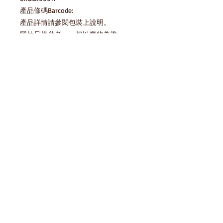
產品條碼Barcode:

產品詳情請參閱包裝上說明。

圖片只供參考，一切以實物為準。
產品說明
明治熊仔朱古力餅 Meiji "Hello Panda"
貯藏方法 Storage Method
配料：小麥粉，植物油，糖，可可塊，
全脂奶粉，乳化劑 （E473，E475（大
請存放於陰涼乾爽處，避免陽光直射及
豆製品），E322（大豆製品），E477，
存貨庫存
高溫 Please keep in cool dry place,
E1520）， 膨脹劑（E503（ii），
avoid direct sunlight and high
E500（ii）），鹽，麥芽精華（含有麩
HomeSnack一直努力確保我們的零食平
temperature
質的穀 類），麥芽糊精，水解植物蛋
產品條碼Barcode:
台上的圖像和信息的準確性，但製造商
白質（大豆製品），酵母粉，乳 酪粉
對包裝或配料的一些變更，我們網站也
4902777900032
（奶類製品），調味料及調味劑，色素
需要時間來更新和整理。所以在您預覽
免責聲明
（E150（a）），甜味 劑
某款產品時， 可能有時候正遇到信息
（E420（i）），增味劑（E627，
在等待更新中。 我們建議閣下在購買
HomeSnack一直努力確保我們的零食平
E631），麵粉處理劑（E1100 （大豆製
產品後參閱包裝上所有的產品標簽、警
台上的圖像和信息的準確性，但製造商
品，奶類製品）），抗氧化劑
告和說明，而不是僅依賴HomeSnack網
對包裝或配料的一些變更，我們網站也
（E306（大豆製品），E330，
站所提供的信息，購買前請務必知悉。