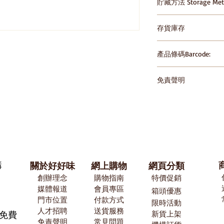
貯藏方法 Storage Met
in cool dry place, avo
temperature
請存放於陰涼乾爽處，避免
存貨庫存
in cool dry place, avo
temperature
HomeSnack一直
產品條碼Barcode:
的準確性，但製造商
也需要時間來更新和
686352806707
能有時候正遇到信息
免責聲明
產品後參閱包裝上所
HomeSnack一直
僅依賴HomeSnac
的準確性，但製造商
悉。
也需要時間來更新和
能有時候正遇到信息
產品後參閱包裝上所
僅依賴HomeSnac
悉。
購
關於好好味
網上購物
網頁分類
創辦理念
購物指南
特價促銷
媒體報道
​會員專區
箱頭優惠
門市位置
付款方式
限時活動
​人才招聘
送貨服務
有免費
新貨上架
免責聲明
常見問題