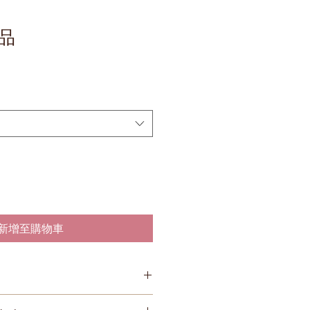
品
新增至購物車
陽光直射及高溫 Please keep