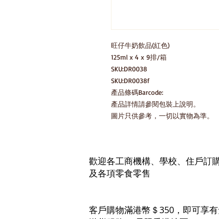
旺仔牛奶飲品(紅色)

125ml x 4 x 9排/箱

SKU:DR0038

SKU:DR0038f

產品條碼Barcode:

產品詳情請參閱包裝上說明。

圖片只供參考，一切以實物為準。
歡迎各工商機構、學校、住戶訂
及各項零食零售
客戶購物滿港幣＄350，即可享