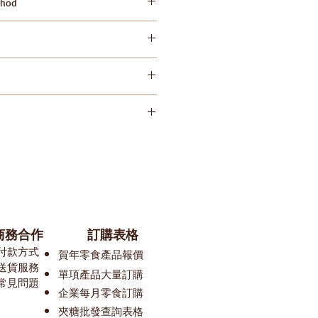
hod
id direct sunlight and high
陽光直射及高溫 Please keep
id direct sunlight and high
努力確保我們的零食平台上的圖像和信息
對包裝或配料的一些變更，我們網站
整理。所以在您預覽某款產品時， 可
在等待更新中。 我們建議閣下在購買
有的產品標簽、警告和說明，而不是
努力確保我們的零食平台上的圖像和信息
k網站所提供的信息，購買前請務必知
對包裝或配料的一些變更，我們網站
整理。所以在您預覽某款產品時， 可
在等待更新中。 我們建議閣下在購買
有的產品標簽、警告和說明，而不是
k網站所提供的信息，購買前請務必知
​商務合作
訂購表格
付款方式
賀
年零食產品報價
送貨服務
單
項產品大量訂購
常見問題
​​企業每月零食訂購
夾糖批發查詢表格