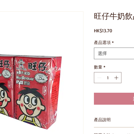
旺仔牛奶飲
價
HK$13.70
格
產品選項
*
選擇
數量
*
產品說明
請存放於陰涼乾爽處，避免