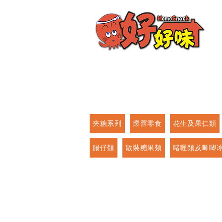
夾糖系列
懷舊零食
花生及果仁類
腸仔類
散裝糖果類
啫喱類及唧唧