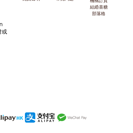
機構訂貨
結緍喜糖
部落格
n
付或