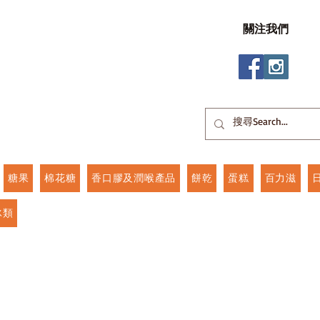
關注我們
糖果
棉花糖
香口膠及潤喉產品
餅乾
蛋糕
百力滋
冰類