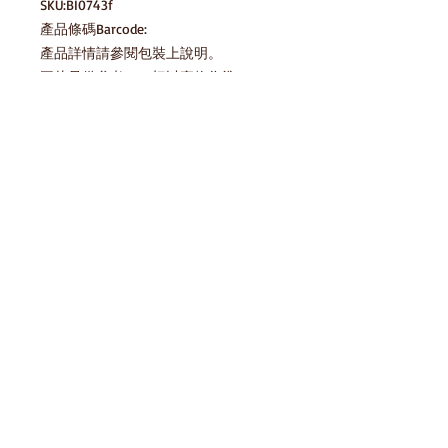
SKU:BI0743f

產品條碼Barcode:

產品詳情請參閱包裝上說明。

圖片只供參考，一切以實物為準。
產品說明
4892371700230
貯藏方法 Storage Method
請存放於陰涼乾爽處，避免陽光直射及
存貨庫存
高溫 Please keep in cool dry place,
avoid direct sunlight and high
temperature
產品條碼Barcode:
4892371700230
免責聲明
HomeSnack一直努力確保我們的零食平
台上的圖像和信息的準確性，但製造商
對包裝或配料的一些變更，我們網站也