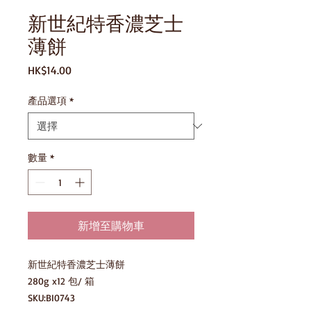
新世紀特香濃芝士
薄餅
價
HK$14.00
格
產品選項
*
數量
*
新增至購物車
新世紀特香濃芝士薄餅

280g x12 包/ 箱

SKU:BI0743
