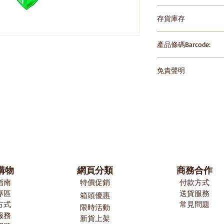
請存放於陰涼乾爽處，避免
存貨庫存
in cool dry place, avo
temperature
產品條碼Barcode:
4901005520813;49010
免責聲明
HomeSnack一直
的準確性，但製造商
也需要時間來更新和
能有時候正遇到信息
產品後參閱包裝上所
僅依賴HomeSnac
悉。
購物
網頁分類
​商務合作
指南
特價促銷
付款方式
專區
送貨服務
箱頭優惠
方式
常見問題
限時活動
服務
新貨上架