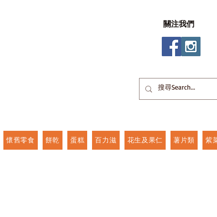
關注我們
懷舊零食
餅乾
蛋糕
百力滋
花生及果仁
薯片類
紫