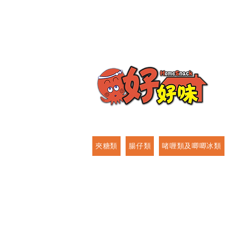
夾糖類
腸仔類
啫喱類及唧唧冰類