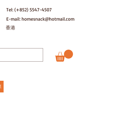
Tel: (+852) 5547-4507
E-mail: homesnack@hotmail.com
​香港
菜