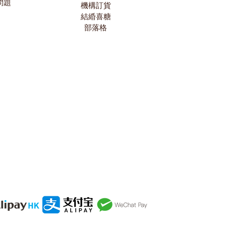
問題
機構訂貨
結緍喜糖
部落格