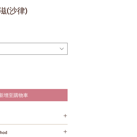
滋(沙律)
新增至購物車
05521179;4901005521070
hod