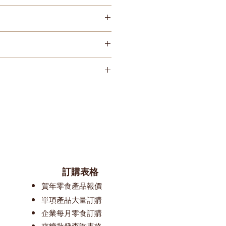
陽光直射及高溫 Please keep
id direct sunlight and high
05521179;4901005521070
努力確保我們的零食平台上的圖像和信息
對包裝或配料的一些變更，我們網站
整理。所以在您預覽某款產品時， 可
在等待更新中。 我們建議閣下在購買
有的產品標簽、警告和說明，而不是
k網站所提供的信息，購買前請務必知
訂購表格
賀
年零食產品報價
單
項產品大量訂購
​​企業每月零食訂購