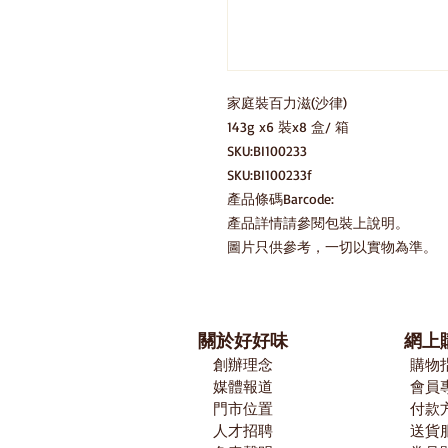
家庭裝百力滋(沙律)

143g x6 裝x8 盒/ 箱

SKU:BI100233

SKU:BI100233f

產品條碼Barcode:

產品詳情請參閱包裝上說明。

圖片只供參考，一切以實物為準。
關於好好味
網上
創辦理念
購物
媒體報道
​會員
門市位置
付款
​人才招聘
送貨