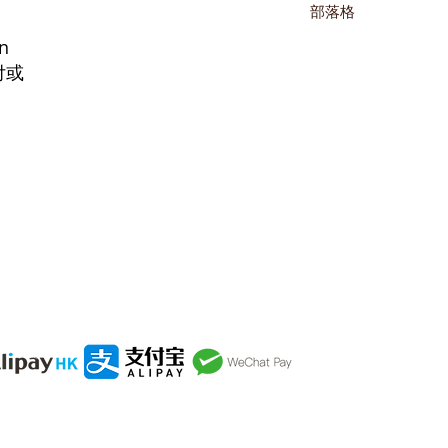
部落格
n
付或