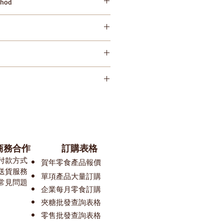
hod
陽光直射及高溫 Please keep
id direct sunlight and high
努力確保我們的零食平台上的圖像和信息
對包裝或配料的一些變更，我們網站
整理。所以在您預覽某款產品時， 可
在等待更新中。 我們建議閣下在購買
有的產品標簽、警告和說明，而不是
​商務合作
訂購表格
k網站所提供的信息，購買前請務必知
付款方式
賀
年零食產品報價
送貨服務
單
項產品大量訂購
常見問題
​​企業每月零食訂購
夾糖批發查詢表格
零售批發查詢表格