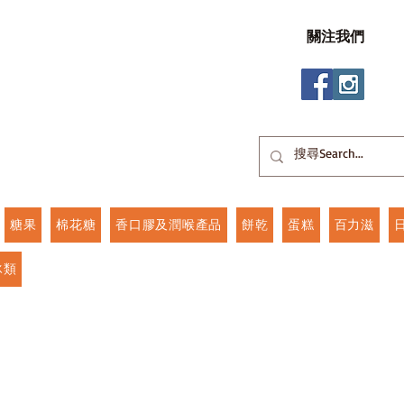
關注我們
糖果
棉花糖
香口膠及潤喉產品
餅乾
蛋糕
百力滋
冰類