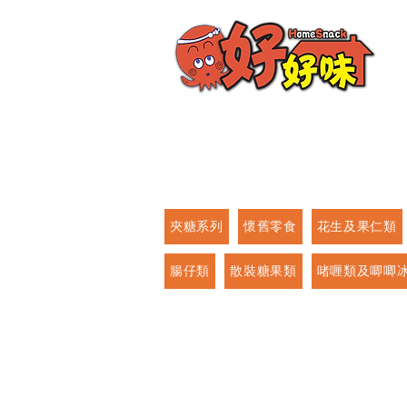
夾糖系列
懷舊零食
花生及果仁類
腸仔類
散裝糖果類
啫喱類及唧唧