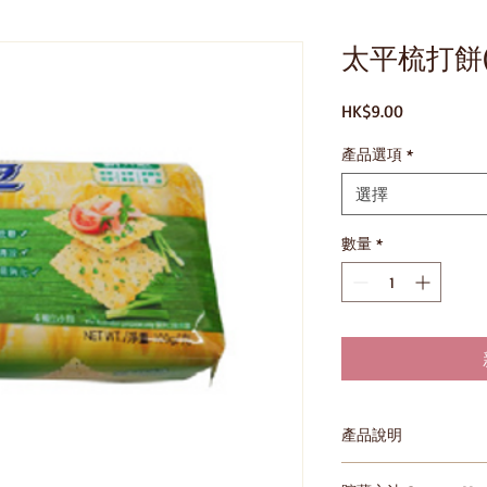
太平梳打餅(
價
HK$9.00
格
產品選項
*
選擇
數量
*
產品說明
6901668200341