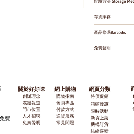
貯藏方法 Storage Met
請存放於陰涼乾爽處，避免
存貨庫存
in cool dry place, avo
temperature
產品條碼Barcode:
6901668200341
免責聲明
HomeSnack一直
的準確性，但製造商
也需要時間來更新和
能有時候正遇到信息
產品後參閱包裝上所
購
關於好好味
網上購物
網頁分類
僅依賴HomeSnac
創辦理念
購物指南
特價促銷
悉。
媒體報道
​會員專區
箱頭優惠
門市位置
付款方式
限時活動
​人才招聘
送貨服務
有免費
新貨上架
免責聲明
常見問題
機構訂貨
結緍喜糖