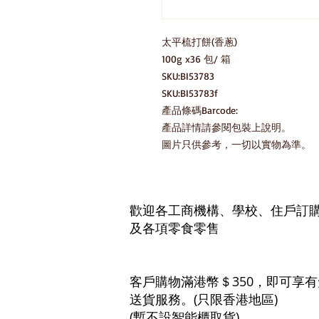
太平梳打餅(香蔥)

100g x36 包/ 箱

SKU:BI53783

SKU:BI53783f

產品條碼Barcode:

產品詳情請參閱包裝上說明。

圖片只供參考，一切以實物為準。
歡迎各工商機構、學校、住戶訂
及各項零食零售
客戶購物滿港幣＄350，即可享
送貨服務。(只限香港地區)
(暫不設智能櫃取貨)