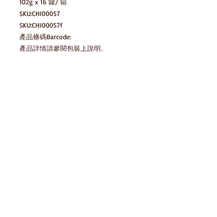
102g x 16 罐/ 箱

SKU:CHI00057

SKU:CHI00057f

產品條碼Barcode:

產品詳情請參閱包裝上說明。

圖片只供參考，一切以實物為準。
產品說明
8886467102509
貯藏方法 Storage Method
請存放於陰涼乾爽處，避免陽光直射及
存貨庫存
高溫 Please keep in cool dry place,
avoid direct sunlight and high
temperature
產品條碼Barcode:
8886467102509
免責聲明
HomeSnack一直努力確保我們的零食平