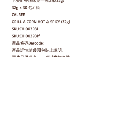
卡樂B 香辣味粟一燒(細)(32g)

32g x 30 包/ 箱

CALBEE

GRILL A CORN HOT & SPICY (32g)

SKU:CHI003931

SKU:CHI003931f

產品條碼Barcode:

產品詳情請參閱包裝上說明。

圖片只供參考，一切以實物為準。
產品說明
請存放於陰涼乾爽處，避免陽光直射及
貯藏方法 Storage Method
高溫 Please keep in cool dry place,
avoid direct sunlight and high
請存放於陰涼乾爽處，避免陽光直射及
temperature
存貨庫存
高溫 Please keep in cool dry place,
avoid direct sunlight and high
HomeSnack一直努力確保我們的零食平
temperature
產品條碼Barcode:
台上的圖像和信息的準確性，但製造商
對包裝或配料的一些變更，我們網站也