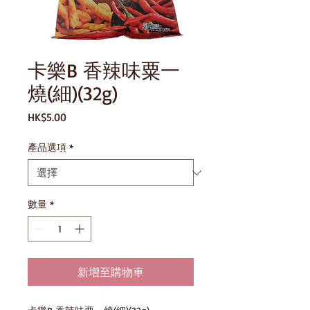
卡樂B 香辣味粟一
燒(細)(32g)
價
HK$5.00
格
產品選項
*
數量
*
新增至購物車