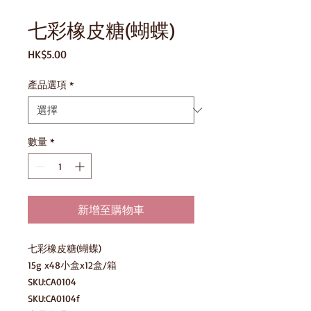
七彩橡皮糖(蝴蝶)
價
HK$5.00
格
產品選項
*
數量
*
新增至購物車
七彩橡皮糖(蝴蝶)

15g x48小盒x12盒/箱

SKU:CA0104

SKU:CA0104f
